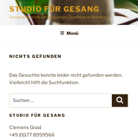
Zum
STUDIO FÜR GESANG
Inhalt
Gesangstechnik und Gesangs-Coaching in Bremen
springen
Menü
NICHTS GEFUNDEN
Das Gesuchte konnte leider nicht gefunden werden.
Vielleicht hilft die Suchfunktion.
Suchen
Suche
nach:
STUDIO FÜR GESANG
Clemens Gnad
+49 (0)177 8959566