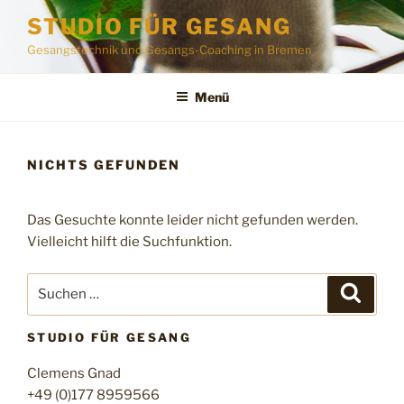
Zum
STUDIO FÜR GESANG
Inhalt
Gesangstechnik und Gesangs-Coaching in Bremen
springen
Menü
NICHTS GEFUNDEN
Das Gesuchte konnte leider nicht gefunden werden.
Vielleicht hilft die Suchfunktion.
Suchen
Suche
nach:
STUDIO FÜR GESANG
Clemens Gnad
+49 (0)177 8959566